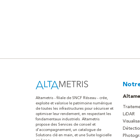
Notre
Altame
Altametris - filiale de SNCF Réseau - crée,
exploite et valorise le patrimoine numérique
Traitem
de toutes les infrastructures pour sécuriser et
LiDAR
optimiser leur rendement, en respectant les
fondamentaux industriels. Altametris
Visualis
propose des Services de conseil et
Détectio
d'accompagnement, un catalogue de
Solutions clé en main, et une Suite logicielle
Photogr