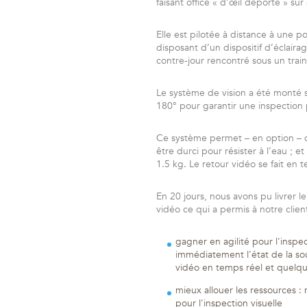
faisant office « d’œil déporté » su
Elle est pilotée à distance à une p
disposant d’un dispositif d’éclairag
contre-jour rencontré sous un trai
Le système de vision a été monté s
180° pour garantir une inspection 
Ce système permet – en option – d
être durci pour résister à l’eau ; 
1.5 kg. Le retour vidéo se fait en 
En 20 jours, nous avons pu livrer le
vidéo ce qui a permis à notre clien
gagner en agilité pour l'inspe
immédiatement l'état de la sou
vidéo en temps réel et quelque 
mieux allouer les ressources :
pour l'inspection visuelle