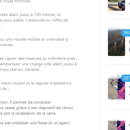
r 6 roues motrices.
ortée allant jusqu’à 100 mètres, et
e pour pallier l’obscurité ou l’effet de
n.
R&
ur une nacelle mobile et orientable à
précise.
e capter des mesures au millimètre près ;
et embarquer une charge utile allant jusqu’à
temps réel sur tablette.
DÉ
 robot roulant et le logiciel d’assistance
t de :
ction. Il permet de constater
s caisse grâce à son dispositif de retour
soit la localisation de la rame
 ne pas mobiliser une fosse et un agent