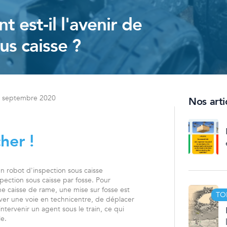
t est-il l'avenir de
us caisse ?
8 septembre 2020
Nos artic
cher
!
un robot d'inspection sous caisse
pection sous caisse par fosse. Pour
ne caisse de rame, une mise sur fosse est
TO
ver une voie en technicentre, de déplacer
 intervenir un agent sous le train, ce qui
e.