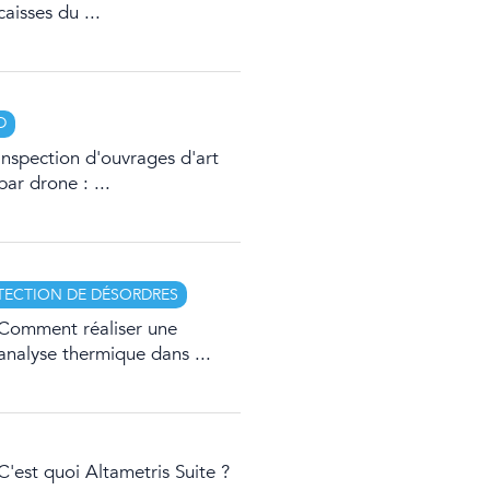
caisses du ...
D
Inspection d'ouvrages d'art
par drone : ...
TECTION DE DÉSORDRES
Comment réaliser une
analyse thermique dans ...
C'est quoi Altametris Suite ?