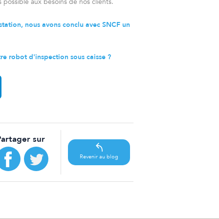
 possible aux besoins de nos clients.
restation, nous avons conclu avec SNCF un
.
re robot d'inspection sous caisse ?
Partager sur
Revenir au blog