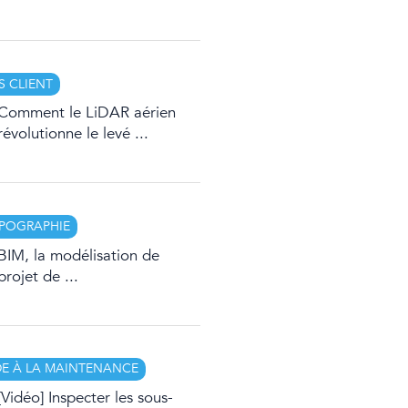
S CLIENT
Comment le LiDAR aérien
révolutionne le levé ...
POGRAPHIE
BIM, la modélisation de
projet de ...
DE À LA MAINTENANCE
[Vidéo] Inspecter les sous-