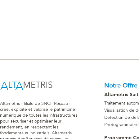
Notre Offre
Altametris Suit
Traitement autom
Altametris - filiale de SNCF Réseau -
crée, exploite et valorise le patrimoine
Visualisation de 
numérique de toutes les infrastructures
Détection de déf
pour sécuriser et optimiser leur
Photogrammétrie
rendement, en respectant les
fondamentaux industriels. Altametris
Programme C
propose des Services de conseil et