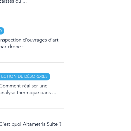
caisses du ...
D
Inspection d'ouvrages d'art
par drone : ...
TECTION DE DÉSORDRES
Comment réaliser une
analyse thermique dans ...
C'est quoi Altametris Suite ?