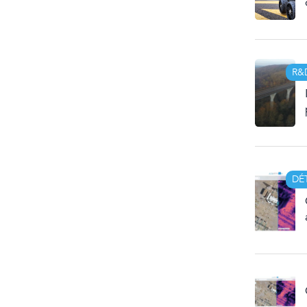
R&
DÉ