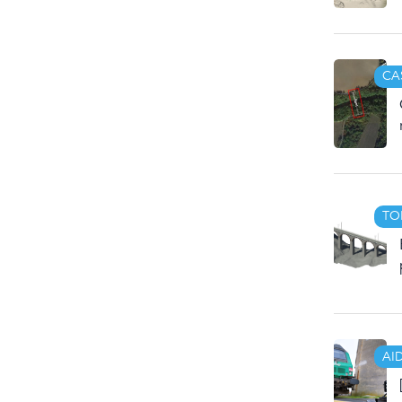
CA
TO
AI