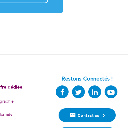
Restons Connectés !
ffre dédiée
graphie
nformité
Contact us