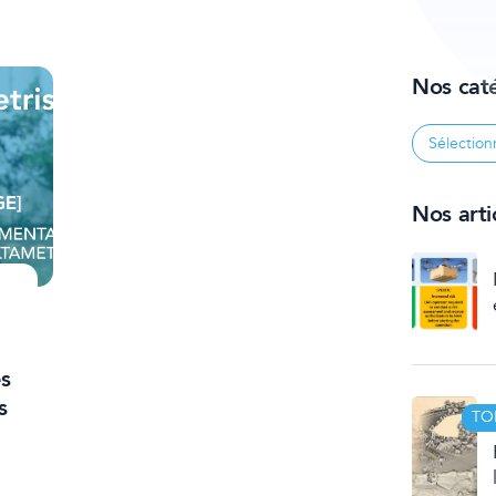
Nos cat
Nos artic
s
s
TO