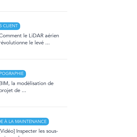
S CLIENT
Comment le LiDAR aérien
révolutionne le levé ...
POGRAPHIE
BIM, la modélisation de
projet de ...
DE À LA MAINTENANCE
[Vidéo] Inspecter les sous-