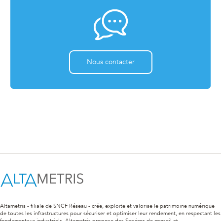
Nous contacter
Altametris - filiale de SNCF Réseau - crée, exploite et valorise le patrimoine numérique
de toutes les infrastructures pour sécuriser et optimiser leur rendement, en respectant les
fondamentaux industriels. Altametris propose des Services de conseil et