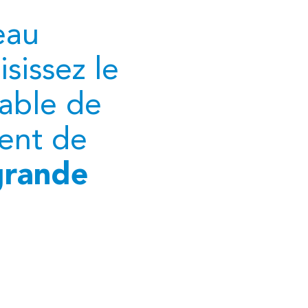
eau
sissez le
able de
ment de
grande